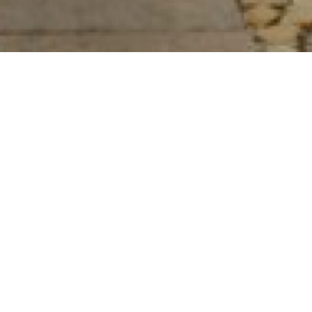
Fique a par.
Subscreva a newsletter.
Li e aceito a
Política de Privacidade
Enviar