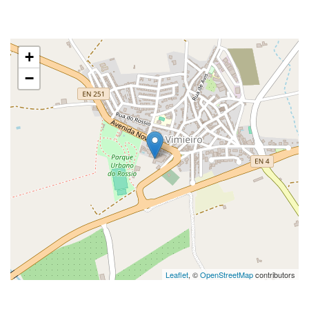
+
−
Leaflet
, ©
OpenStreetMap
contributors
.