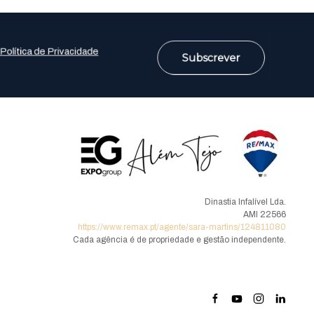
Política de Privacidade
Subscrever
Dinastia Infalível Lda.
AMI 22566
https://www.remax.pt/agente/sara-martins/124811080
Cada agência é de propriedade e gestão independente.