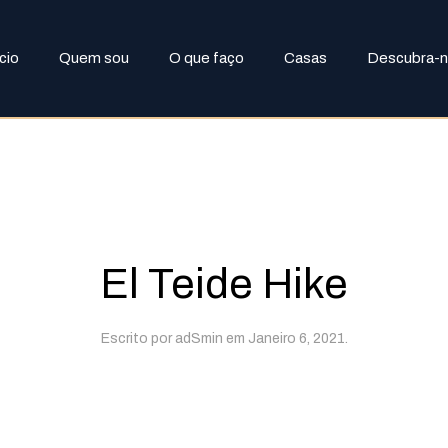
ício
Quem sou
O que faço
Casas
Descubra-
El Teide Hike
Escrito por
adSmin
em
Janeiro 6, 2021
.