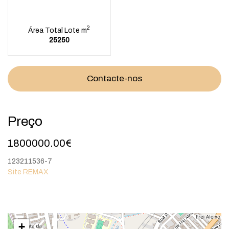
2
Área Total Lote m
25250
Contacte-nos
Preço
1800000.00€
123211536-7
Site REMAX
+