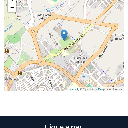
−
Leaflet
, ©
OpenStreetMap
contributors
.
Fique a par.