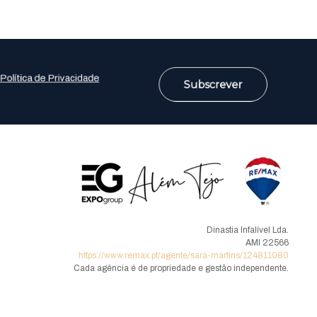
Política de Privacidade
Subscrever
Dinastia Infalível Lda.
AMI 22566
https://www.remax.pt/agente/sara-martins/124811080
Cada agência é de propriedade e gestão independente.