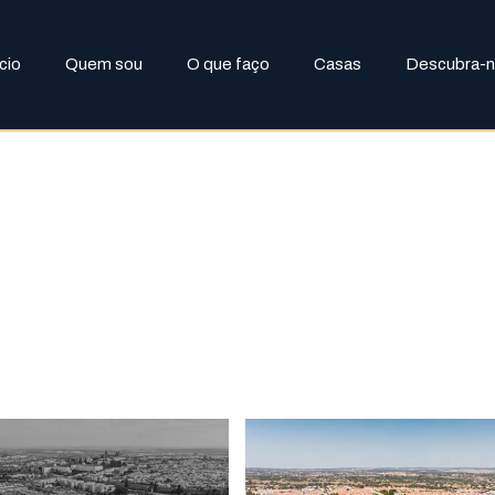
ício
Quem sou
O que faço
Casas
Descubra-