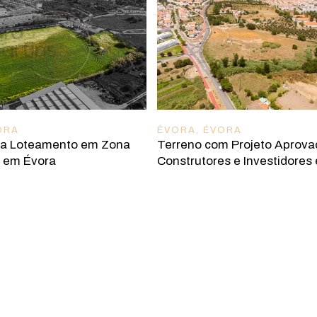
ORA
ÉVORA
,
ÉVORA
ra Loteamento em Zona
Terreno com Projeto Aprova
a em Évora
Construtores e Investidores